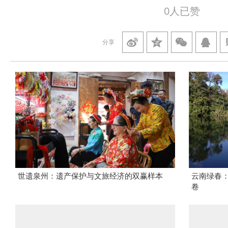
0
人已赞
分享
世遗泉州：遗产保护与文旅经济的双赢样本
云南绿春
卷